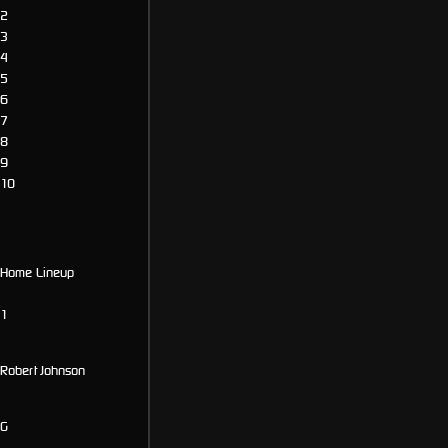
2
3
4
5
6
7
8
9
10
Starting Lineup
Home Lineup
1
Robert Johnson
G