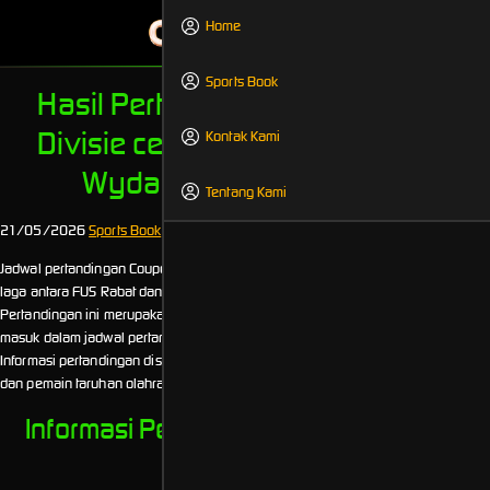
Home
Sports Book
Hasil Pertandingan Liga Eerste
Divisie cerah888 FUS Rabat vs
Kontak Kami
Wydad AC 21 Mei 2026
Tentang Kami
21/05/2026
Sports Book
Jadwal pertandingan Coupe de France untuk tanggal 26/03/2026 termasuk
laga antara FUS Rabat dan Wydad AC yang akan berlangsung pukul 02:00.
Pertandingan ini merupakan bagian dari kompetisi resmi Coupe de France dan
masuk dalam jadwal pertandingan sepak bola yang menarik untuk diikuti.
Informasi pertandingan disajikan sebagai referensi bagi penggemar sepak bola
dan pemain taruhan olahraga secara bertanggung jawab.
Informasi Pertandingan FUS Rabat vs
Wydad AC