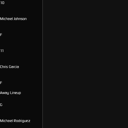
10
Michael Johnson
F
11
Chris Garcia
F
Away Lineup
G
Michael Rodriguez