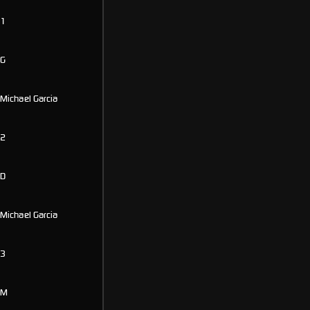
1
G
Michael Garcia
2
D
Michael Garcia
3
M