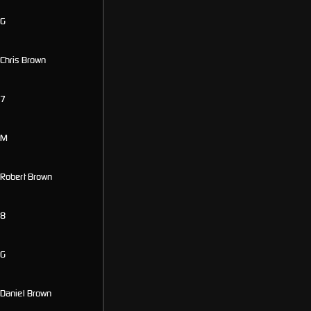
G
Chris Brown
7
M
Robert Brown
8
G
Daniel Brown