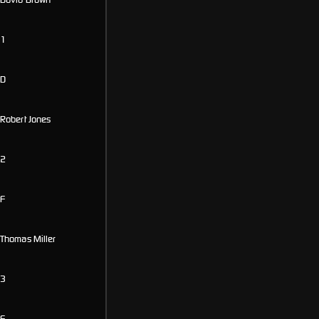
1
D
Robert Jones
2
F
Thomas Miller
3
F