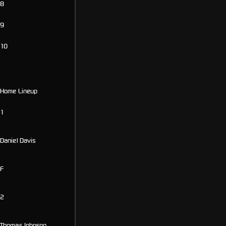
8
9
10
Starting Lineup
Home Lineup
1
Daniel Davis
F
2
Thomas Johnson