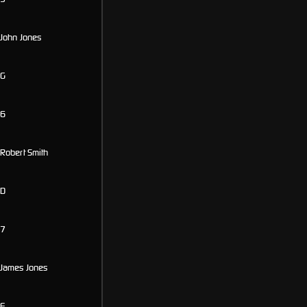
John Jones
G
6
Robert Smith
D
7
James Jones
F