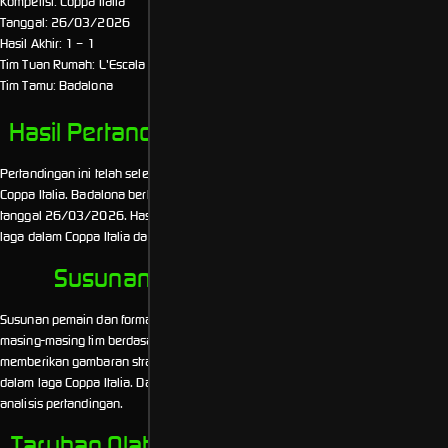
Kompetisi: Coppa Italia
Tanggal: 26/03/2026
Hasil Akhir: 1 – 1
Tim Tuan Rumah: L'Escala
Tim Tamu: Badalona
Hasil Pertandingan & Konteks Kompetisi
Pertandingan ini telah selesai dimainkan sebagai bagian dari jadwal resmi
Coppa Italia. Badalona berhasil mengalahkan L'Escala dengan skor 1-1 pada
tanggal 26/03/2026. Hasil pertandingan ini menjadi bagian dari rangkaian
laga dalam Coppa Italia dan akan mempengaruhi posisi klasemen kedua tim.
Susunan Pemain & Formasi Tim
Susunan pemain dan formasi yang ditampilkan merupakan lineup awal dari
masing-masing tim berdasarkan data pertandingan. Informasi ini membantu
memberikan gambaran strategi yang digunakan oleh L'Escala dan Badalona
dalam laga Coppa Italia. Data lineup disajikan untuk keperluan informasi dan
analisis pertandingan.
Taruhan Olahraga Secara Bertanggung