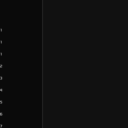
4-4-2
1
1
1
2
3
4
5
6
7