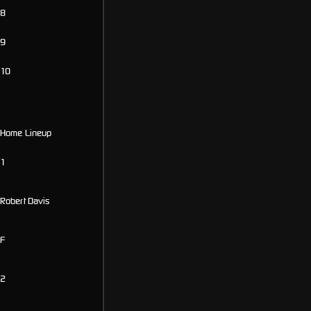
8
9
10
Starting Lineup
Home Lineup
1
Robert Davis
F
2