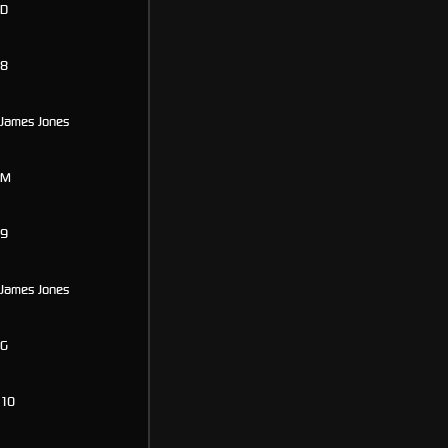
D
8
James Jones
M
9
James Jones
G
10