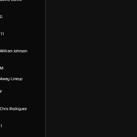
G
11
William Johnson
M
Away Lineup
F
Chris Rodriguez
1