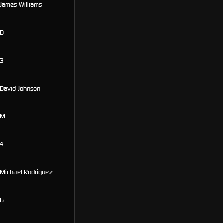
James Williams
D
3
David Johnson
M
4
Michael Rodriguez
G