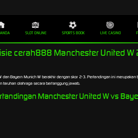
RANDA
SLOT ONLINE
SPORTS BOOK
LIVE CASINO
ivisie cerah888 Manchester United 
dan Bayern Munich W berakhir dengan skor 2-3. Pertandingan ini merupakan bag
in taruhan olahraga secara bertanggung jawab.
ertandingan Manchester United W vs Bay