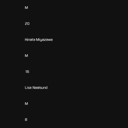
M
20
Hinata Miyazawa
M
16
Lisa Naalsund
M
8