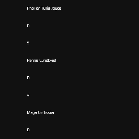
Phallon Tullis-Joyce
G
5
Hanna Lundkvist
D
4
Maya Le Tissier
D