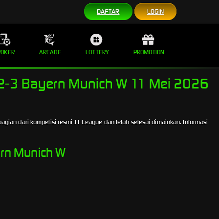
DAFTAR
LOGIN
POKER
ARCADE
LOTTERY
PROMOTION
W 2-3 Bayern Munich W 11 Mei 2026
ian dari kompetisi resmi J1 League dan telah selesai dimainkan. Informasi
ern Munich W