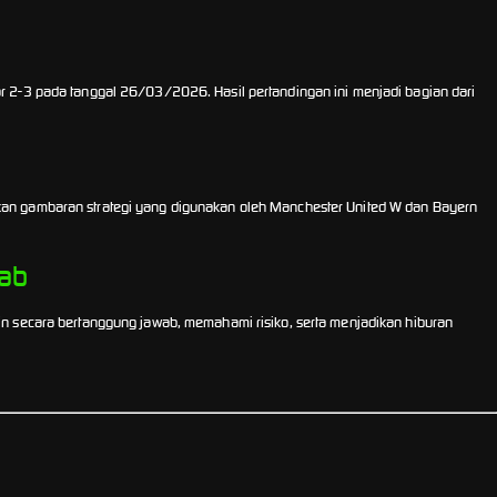
r 2-3 pada tanggal 26/03/2026. Hasil pertandingan ini menjadi bagian dari
ikan gambaran strategi yang digunakan oleh Manchester United W dan Bayern
wab
in secara bertanggung jawab, memahami risiko, serta menjadikan hiburan