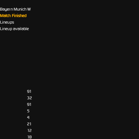
Bayern Munich W
Match Finished
Lineups
Lineup available
91
32
91
5
4
21
12
18