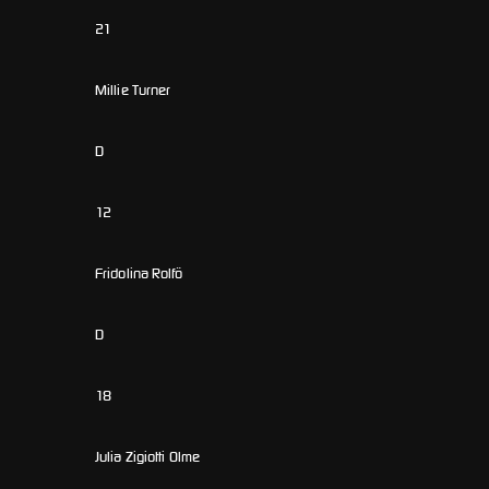
21
Millie Turner
D
12
Fridolina Rolfö
D
18
Julia Zigiotti Olme