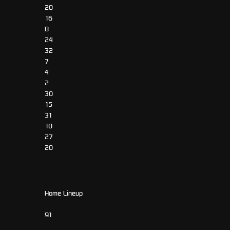
20
16
8
24
32
7
4
2
30
15
31
10
27
20
Home Lineup
91