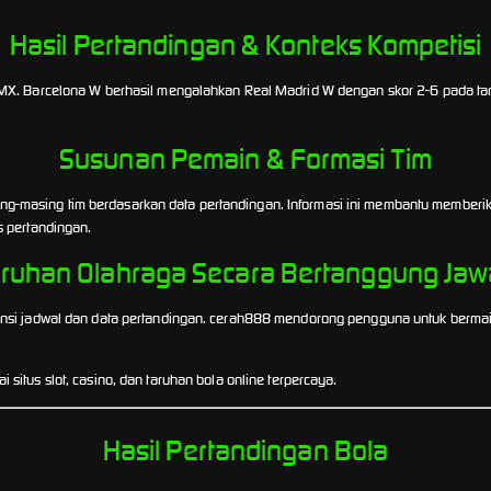
Hasil Pertandingan & Konteks Kompetisi
ga MX. Barcelona W berhasil mengalahkan Real Madrid W dengan skor 2-6 pada ta
Susunan Pemain & Formasi Tim
ing-masing tim berdasarkan data pertandingan. Informasi ini membantu member
s pertandingan.
ruhan Olahraga Secara Bertanggung Ja
erensi jadwal dan data pertandingan. cerah888 mendorong pengguna untuk berma
 situs slot, casino, dan taruhan bola online terpercaya.
Hasil Pertandingan Bola