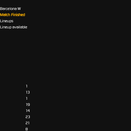
Barcelona W
Match Finished
Lineups
Lineup available
1
13
1
19
14
23
21
8