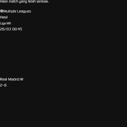
Hasil match yang telah selesai.
⚽
Multiple Leagues
Hasil
Liga MX
26/03 00:45
Real Madrid W
2
–
6