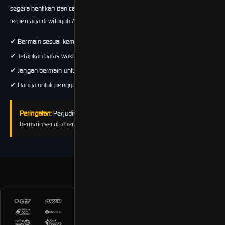
segera hentikan dan cari bantuan profesional dari lembaga dukungan
terpercaya di wilayah Anda.
✔ Bermain sesuai kemampuan finansial
✔ Tetapkan batas waktu & batas deposit
✔ Jangan bermain untuk mengejar kerugian
✔ Hanya untuk pengguna berusia 18+ tahun
Peringatan:
Perjudian memiliki risiko kecanduan. Pastikan Anda
bermain secara bertanggung jawab.
Penyedia Games