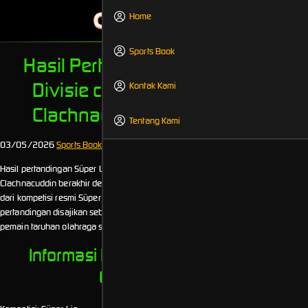
Home
Sports Book
Hasil Pertandingan Liga Eerste
Divisie cerah888 Rothes 1-5
Kontak Kami
Clachnacuddin 03 Mei 2026
Tentang Kami
03/05/2026
Sports Book
Hasil pertandingan Süper Lig tanggal 26/03/2026 antara Rothes dan
Clachnacuddin berakhir dengan skor 1-5. Pertandingan ini merupakan bagian
dari kompetisi resmi Süper Lig dan telah selesai dimainkan. Informasi
pertandingan disajikan sebagai referensi bagi penggemar sepak bola dan
pemain taruhan olahraga secara bertanggung jawab.
Informasi Pertandingan Rothes vs
Clachnacuddin