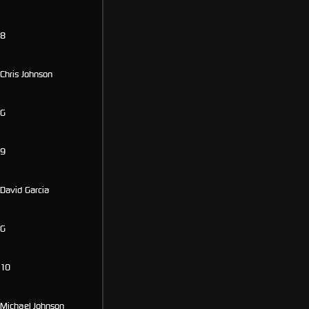
8
Chris Johnson
G
9
David Garcia
G
10
Michael Johnson