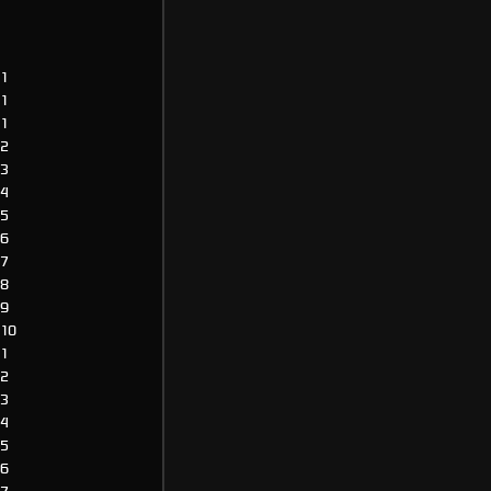
4-3-3
1
1
1
2
3
4
5
6
7
8
9
10
1
2
3
4
5
6