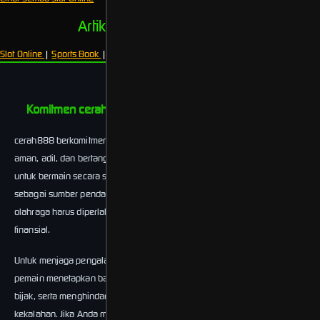
Artikel Slot Online Terbaru
Slot Online
|
Sports Book
|
Beranda
Komitmen cerah888 terhadap Responsible Gambling
cerah888 berkomitmen untuk menyediakan lingkungan permainan yang
aman, adil, dan bertanggung jawab. Kami mendorong seluruh pengguna
untuk bermain secara sadar dan tidak menjadikan aktivitas taruhan
sebagai sumber pendapatan utama. Permainan slot online dan taruhan
olahraga harus diperlakukan sebagai bentuk hiburan, bukan kewajiban
finansial.
Untuk menjaga pengalaman bermain yang sehat, kami menyarankan
pemain menetapkan batas deposit, mengelola waktu bermain secara
bijak, serta menghindari keputusan emosional saat mengalami
kekalahan. Jika Anda merasa kesulitan mengontrol aktivitas bermain,