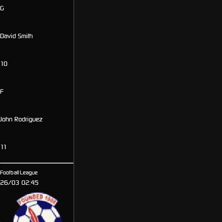
G
David Smith
10
F
John Rodriguez
11
Football League
26/03 02:45