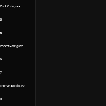
Paul Rodriguez
D
6
Robert Rodriguez
G
7
Thomas Rodriguez
D