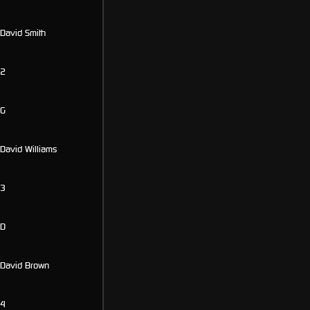
David Smith
2
G
David Williams
3
D
David Brown
4