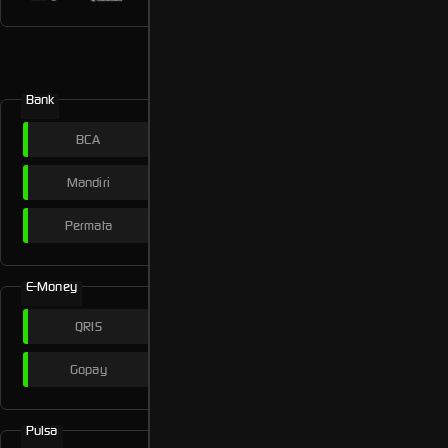
Metode Pembayaran
Bank
BCA
BNI
BRI
Mandiri
Cimb Niaga
Danamon
Permata
Panin
E-Money
QRIS
Dana
OVO
Gopay
LinkAja
Pulsa