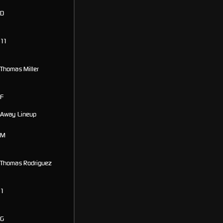
D
11
Thomas Miller
F
Away Lineup
M
Thomas Rodriguez
1
G