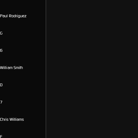
Paul Rodriguez
G
6
William Smith
D
7
Chris Williams
F