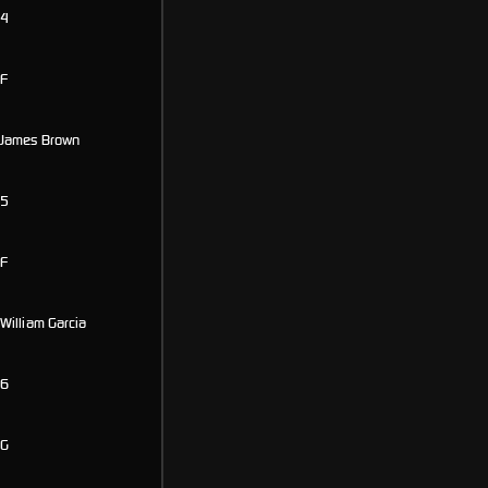
4
F
James Brown
5
F
William Garcia
6
G