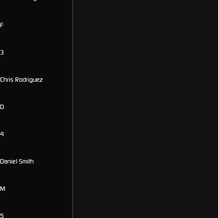
F
3
Chris Rodriguez
D
4
Daniel Smith
M
5