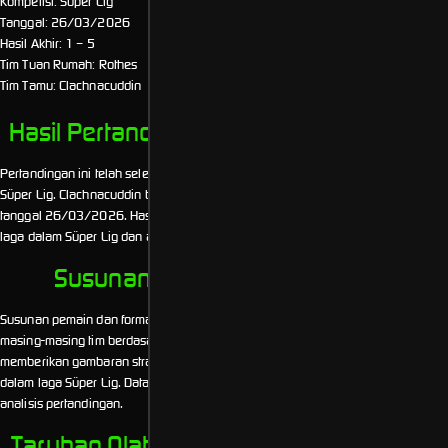
Kompetisi: Süper Lig
Tanggal: 26/03/2026
Hasil Akhir: 1 – 5
Tim Tuan Rumah: Rothes
Tim Tamu: Clachnacuddin
Hasil Pertandingan & Konteks Kompetisi
Pertandingan ini telah selesai dimainkan sebagai bagian dari jadwal resmi
Süper Lig. Clachnacuddin berhasil mengalahkan Rothes dengan skor 1-5 pada
tanggal 26/03/2026. Hasil pertandingan ini menjadi bagian dari rangkaian
laga dalam Süper Lig dan akan mempengaruhi posisi klasemen kedua tim.
Susunan Pemain & Formasi Tim
Susunan pemain dan formasi yang ditampilkan merupakan lineup awal dari
masing-masing tim berdasarkan data pertandingan. Informasi ini membantu
memberikan gambaran strategi yang digunakan oleh Rothes dan Clachnacuddin
dalam laga Süper Lig. Data lineup disajikan untuk keperluan informasi dan
analisis pertandingan.
Taruhan Olahraga Secara Bertanggung