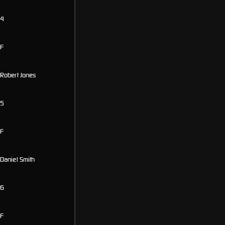
4
F
Robert Jones
5
F
Daniel Smith
6
F