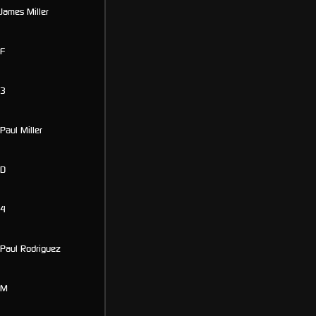
James Miller
F
3
Paul Miller
D
4
Paul Rodriguez
M