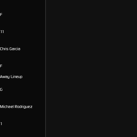
F
11
Chris Garcia
F
Away Lineup
G
Michael Rodriguez
1