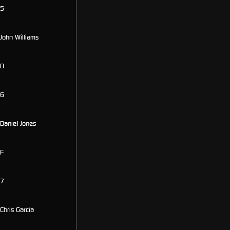
5
John Williams
D
6
Daniel Jones
F
7
Chris Garcia