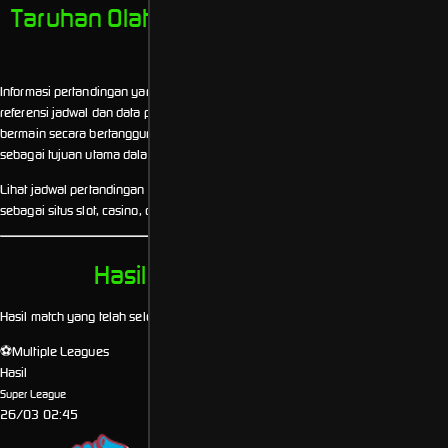
Taruhan Olahraga Secara Bertanggung
Jawab
Informasi pertandingan yang ditampilkan di halaman ini bertujuan sebagai
referensi jadwal dan data pertandingan. cerah888 mendorong pengguna untuk
bermain secara bertanggung jawab, memahami risiko, serta menjadikan hiburan
sebagai tujuan utama dalam mengikuti taruhan olahraga.
Lihat jadwal pertandingan lainnya di
Sports Book
atau kunjungi
cerah888
sebagai situs slot, casino, dan taruhan bola online terpercaya.
Hasil Pertandingan Bola
Hasil match yang telah selesai.
⚽
Multiple Leagues
Hasil
Super League
26/03 02:45