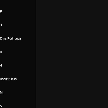
F
3
Chris Rodriguez
D
4
Daniel Smith
M
5