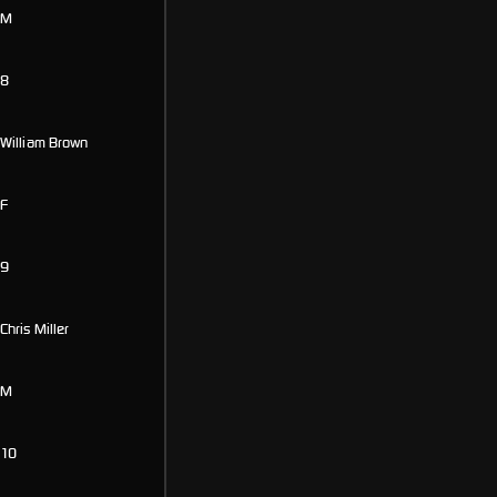
M
8
William Brown
F
9
Chris Miller
M
10