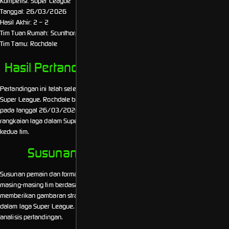
Kompetisi: Super League
Tanggal: 26/03/2026
Hasil Akhir: 2 – 2
Tim Tuan Rumah: Scunthorpe
Tim Tamu: Rochdale
Hasil Pertandingan & Konteks Kompetisi
Pertandingan ini telah selesai dimainkan sebagai bagian dari jadwal resmi
Super League. Rochdale berhasil mengalahkan Scunthorpe dengan skor 2-2
pada tanggal 26/03/2026. Hasil pertandingan ini menjadi bagian dari
rangkaian laga dalam Super League dan akan mempengaruhi posisi klasemen
kedua tim.
Susunan Pemain & Formasi Tim
Susunan pemain dan formasi yang ditampilkan merupakan lineup awal dari
masing-masing tim berdasarkan data pertandingan. Informasi ini membantu
memberikan gambaran strategi yang digunakan oleh Scunthorpe dan Rochdale
dalam laga Super League. Data lineup disajikan untuk keperluan informasi dan
analisis pertandingan.