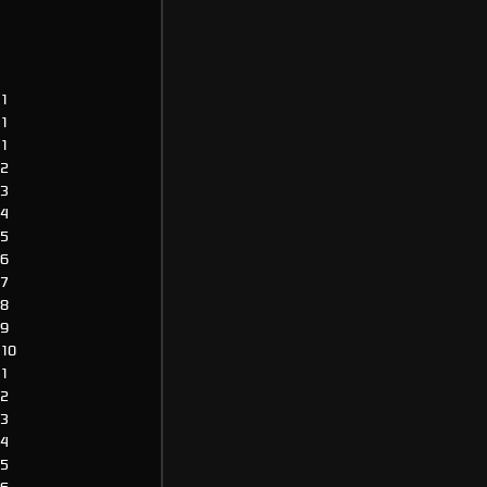
3-5-2
1
1
1
2
3
4
5
6
7
8
9
10
1
2
3
4
5