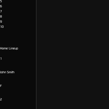
5
6
7
8
9
10
Starting Lineup
Home Lineup
1
John Smith
F
2