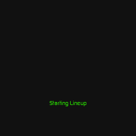
Starting Lineup