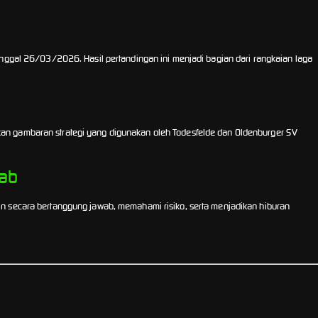
anggal 26/03/2026. Hasil pertandingan ini menjadi bagian dari rangkaian laga
kan gambaran strategi yang digunakan oleh Todesfelde dan Oldenburger SV
wab
in secara bertanggung jawab, memahami risiko, serta menjadikan hiburan