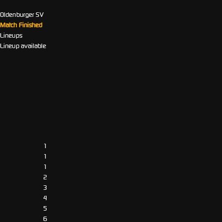
Oldenburger SV
Match Finished
Lineups
Lineup available
1
1
1
2
3
4
5
6