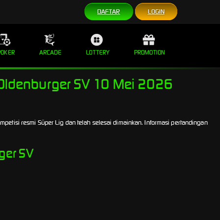
DAFTAR
LOGIN
POKER
ARCADE
LOTTERY
PROMOTION
5 Oldenburger SV 10 Mei 2026
etisi resmi Süper Lig dan telah selesai dimainkan. Informasi pertandingan
ger SV