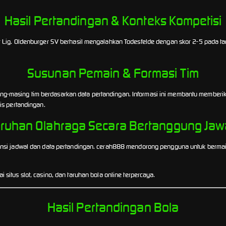
Hasil Pertandingan & Konteks Kompetisi
er Lig. Oldenburger SV berhasil mengalahkan Todesfelde dengan skor 2-5 pada t
Susunan Pemain & Formasi Tim
ng-masing tim berdasarkan data pertandingan. Informasi ini membantu memberi
sis pertandingan.
ruhan Olahraga Secara Bertanggung Ja
erensi jadwal dan data pertandingan. cerah888 mendorong pengguna untuk berma
 situs slot, casino, dan taruhan bola online terpercaya.
Hasil Pertandingan Bola