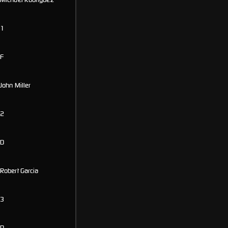
1
F
John Miller
2
D
Robert Garcia
3
D