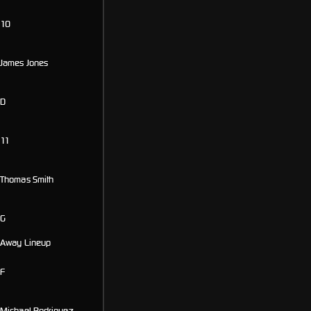
10
James Jones
D
11
Thomas Smith
G
Away Lineup
F
Michael Rodriguez