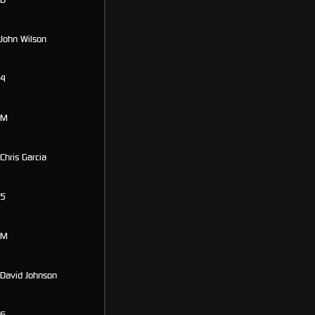
John Wilson
4
M
Chris Garcia
5
M
David Johnson
6