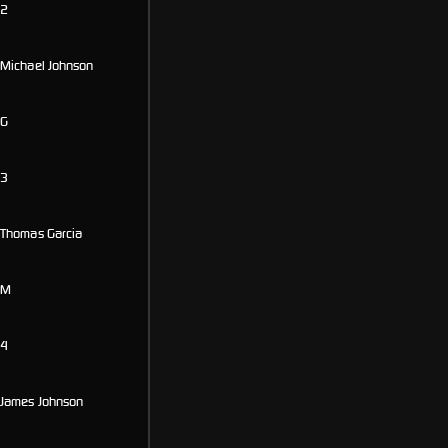
2
Michael Johnson
G
3
Thomas Garcia
M
4
James Johnson