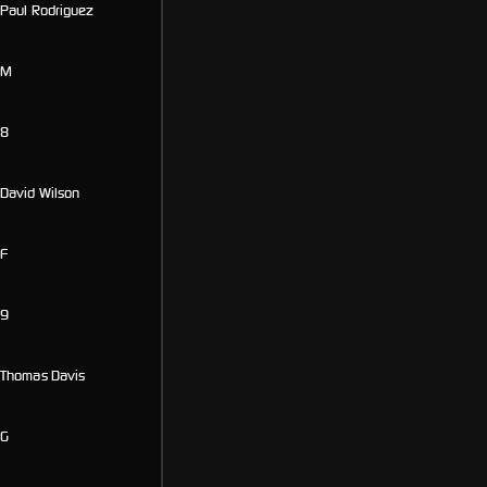
Paul Rodriguez
M
8
David Wilson
F
9
Thomas Davis
G