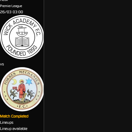
Premier League
26/03 03:00
Wick Academy
vs
Forres Mechanics
Match Completed
Lineups
Lineup available