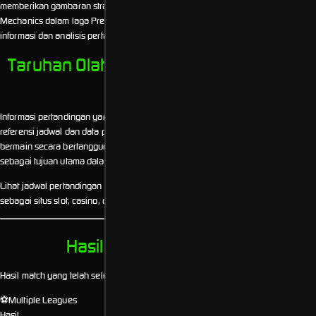
memberikan gambaran strategi yang digunakan oleh Wick Academy dan Forres
Mechanics dalam laga Premier League. Data lineup disajikan untuk keperluan
informasi dan analisis pertandingan.
Taruhan Olahraga Secara Bertanggung
Jawab
Informasi pertandingan yang ditampilkan di halaman ini bertujuan sebagai
referensi jadwal dan data pertandingan. cerah888 mendorong pengguna untuk
bermain secara bertanggung jawab, memahami risiko, serta menjadikan hiburan
sebagai tujuan utama dalam mengikuti taruhan olahraga.
Lihat jadwal pertandingan lainnya di
Sports Book
atau kunjungi
cerah888
sebagai situs slot, casino, dan taruhan bola online terpercaya.
Hasil Pertandingan Bola
Hasil match yang telah selesai.
⚽
Multiple Leagues
Hasil