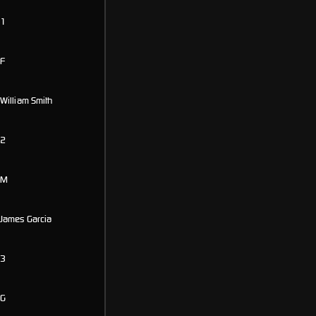
1
F
William Smith
2
M
James Garcia
3
G