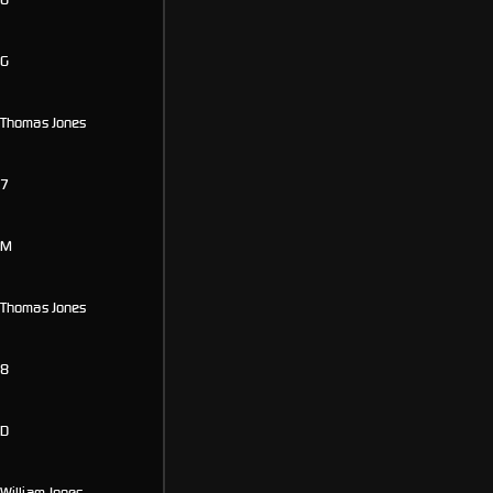
G
Thomas Jones
7
M
Thomas Jones
8
D
William Jones