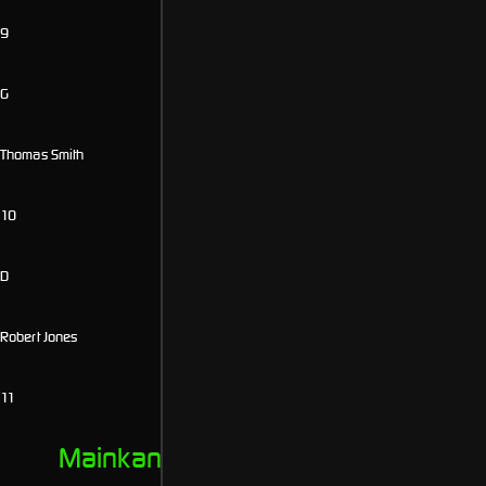
9
G
Thomas Smith
10
D
Robert Jones
11
Mainkan Slot Online Terpercaya