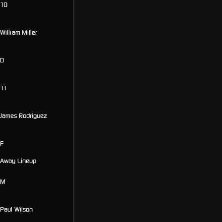
10
William Miller
D
11
James Rodriguez
F
Away Lineup
M
Paul Wilson