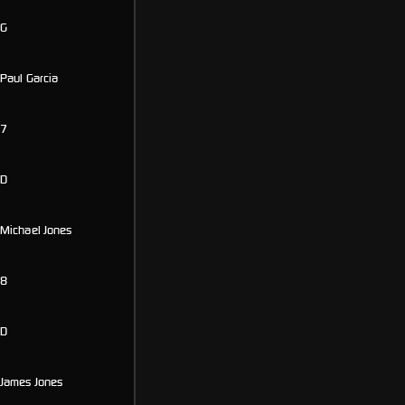
G
Paul Garcia
7
D
Michael Jones
8
D
James Jones