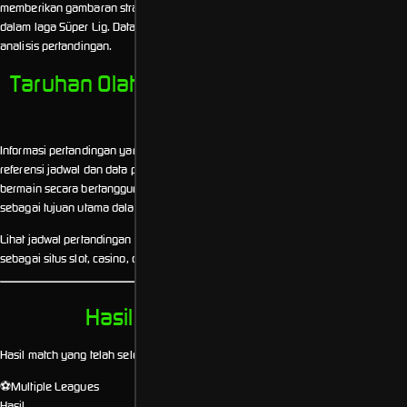
memberikan gambaran strategi yang digunakan oleh Proxy dan Asyut Petrol
dalam laga Süper Lig. Data lineup disajikan untuk keperluan informasi dan
analisis pertandingan.
Taruhan Olahraga Secara Bertanggung
Jawab
Informasi pertandingan yang ditampilkan di halaman ini bertujuan sebagai
referensi jadwal dan data pertandingan. cerah888 mendorong pengguna untuk
bermain secara bertanggung jawab, memahami risiko, serta menjadikan hiburan
sebagai tujuan utama dalam mengikuti taruhan olahraga.
Lihat jadwal pertandingan lainnya di
Sports Book
atau kunjungi
cerah888
sebagai situs slot, casino, dan taruhan bola online terpercaya.
Hasil Pertandingan Bola
Hasil match yang telah selesai.
⚽
Multiple Leagues
Hasil