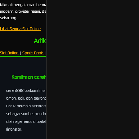
Nikmati pengalaman bermain slot online terbaik dengan sistem keamanan
modern, provider resmi, dan transaksi cepat. Pilih permainan favorit Anda
sekarang.
Lihat Semua Slot Online
Artikel Slot Online Terbaru
Slot Online
|
Sports Book
|
Beranda
Komitmen cerah888 terhadap Responsible Gambling
cerah888 berkomitmen untuk menyediakan lingkungan permainan yang
aman, adil, dan bertanggung jawab. Kami mendorong seluruh pengguna
untuk bermain secara sadar dan tidak menjadikan aktivitas taruhan
sebagai sumber pendapatan utama. Permainan slot online dan taruhan
olahraga harus diperlakukan sebagai bentuk hiburan, bukan kewajiban
finansial.