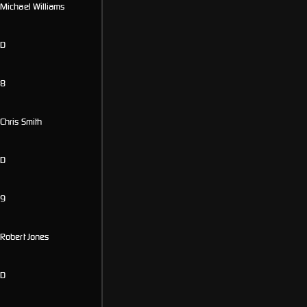
Michael Williams
D
8
Chris Smith
D
9
Robert Jones
D