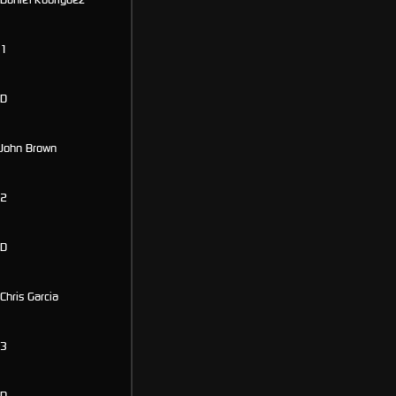
1
D
John Brown
2
D
Chris Garcia
3
D