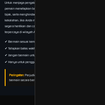
Untuk menjaga pengalaman bermain yang sehat, kami menyarankan
pemain menetapkan batas deposit, mengelola waktu bermain secara
bijak, serta menghindari keputusan emosional saat mengalami
kekalahan. Jika Anda merasa kesulitan mengontrol aktivitas bermain,
segera hentikan dan cari bantuan profesional dari lembaga dukungan
terpercaya di wilayah Anda.
✔ Bermain sesuai kemampuan finansial
✔ Tetapkan batas waktu & batas deposit
✔ Jangan bermain untuk mengejar kerugian
✔ Hanya untuk pengguna berusia 18+ tahun
Peringatan:
Perjudian memiliki risiko kecanduan. Pastikan Anda
bermain secara bertanggung jawab.
Penyedia Games