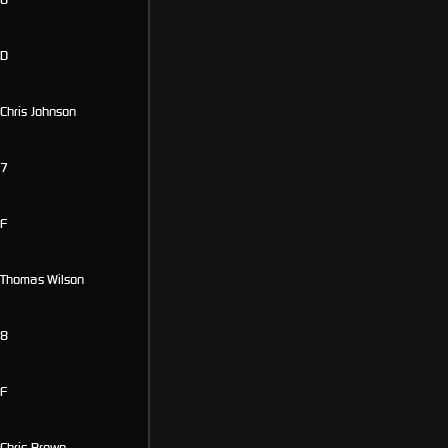
D
Chris Johnson
7
F
Thomas Wilson
8
F
Chris Brown